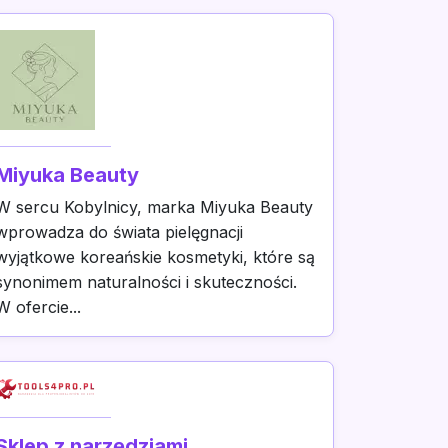
Miyuka Beauty
W sercu Kobylnicy, marka Miyuka Beauty
wprowadza do świata pielęgnacji
wyjątkowe koreańskie kosmetyki, które są
synonimem naturalności i skuteczności.
W ofercie...
Sklep z narzędziami