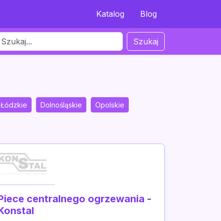
Katalog
Blog
Szukaj
Łódzkie
Dolnośląskie
Opolskie
Piece centralnego ogrzewania -
Konstal