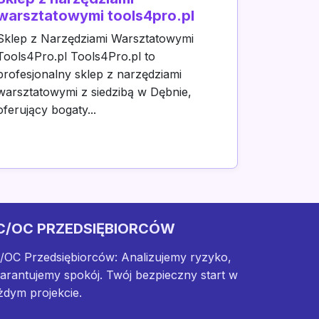
warsztatowymi tools4pro.pl
Sklep z Narzędziami Warsztatowymi
Tools4Pro.pl Tools4Pro.pl to
profesjonalny sklep z narzędziami
warsztatowymi z siedzibą w Dębnie,
oferujący bogaty...
C/OC PRZEDSIĘBIORCÓW
/OC Przedsiębiorców: Analizujemy ryzyko,
arantujemy spokój. Twój bezpieczny start w
żdym projekcie.