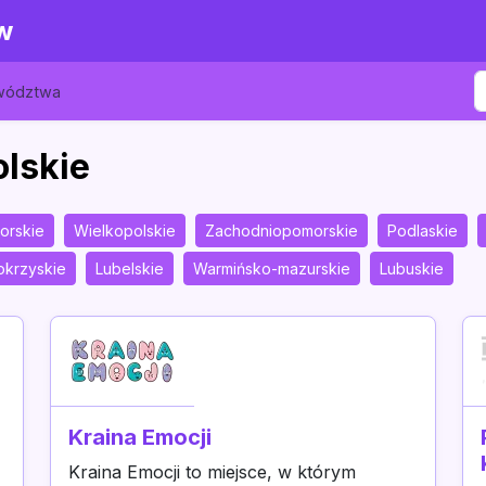
w
ewództwa
olskie
orskie
Wielkopolskie
Zachodniopomorskie
Podlaskie
okrzyskie
Lubelskie
Warmińsko-mazurskie
Lubuskie
Kraina Emocji
Kraina Emocji to miejsce, w którym