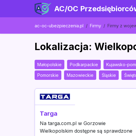
AC/OC Przedsiębiorcó
ac-oc-ubezpieczenia.pl
Firmy
Firmy z woj
Lokalizacja: Wielkop
Małopolskie
Podkarpackie
Kujawsko-pom
Pomorskie
Mazowieckie
Śląskie
Święt
Targa
Na targa.com.pl w Gorzowie
Wielkopolskim dostępne są sprawdzone