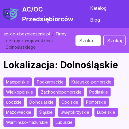
Katalog
AC/OC
Przedsiębiorców
Blog
ac-oc-ubezpieczenia.pl
Firmy
Szukaj
Firmy z województwa
Dolnośląskiego
Lokalizacja: Dolnośląskie
Małopolskie
Podkarpackie
Kujawsko-pomorskie
Wielkopolskie
Zachodniopomorskie
Podlaskie
Łódzkie
Dolnośląskie
Opolskie
Pomorskie
Mazowieckie
Śląskie
Świętokrzyskie
Lubelskie
Warmińsko-mazurskie
Lubuskie