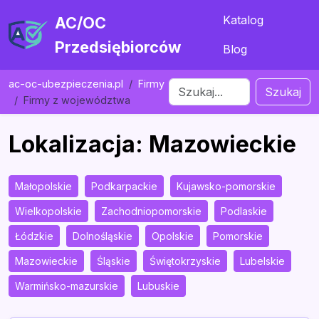
Katalog
AC/OC
Przedsiębiorców
Blog
ac-oc-ubezpieczenia.pl
Firmy
Szukaj
Firmy z województwa
Lokalizacja: Mazowieckie
Małopolskie
Podkarpackie
Kujawsko-pomorskie
Wielkopolskie
Zachodniopomorskie
Podlaskie
Łódzkie
Dolnośląskie
Opolskie
Pomorskie
Mazowieckie
Śląskie
Świętokrzyskie
Lubelskie
Warmińsko-mazurskie
Lubuskie