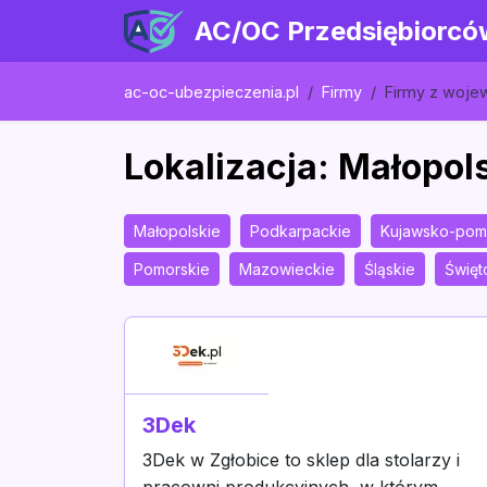
AC/OC Przedsiębiorcó
ac-oc-ubezpieczenia.pl
Firmy
Firmy z woj
Lokalizacja: Małopol
Małopolskie
Podkarpackie
Kujawsko-pom
Pomorskie
Mazowieckie
Śląskie
Święt
3Dek
3Dek w Zgłobice to sklep dla stolarzy i