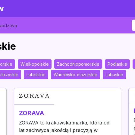
w
ewództwa
skie
orskie
Wielkopolskie
Zachodniopomorskie
Podlaskie
okrzyskie
Lubelskie
Warmińsko-mazurskie
Lubuskie
ZORAVA
ZORAVA to krakowska marka, która od
lat zachwyca jakością i precyzją w