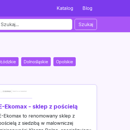
Katalog
Blog
Szukaj
Łódzkie
Dolnośląskie
Opolskie
E-Ekomax - sklep z pościelą
E-Ekomax to renomowany sklep z
pościelą z siedzibą w malowniczej