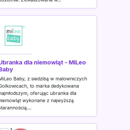
Ubranka dla niemowląt - MiLeo
Baby
MiLeo Baby, z siedzibą w malowniczych
Golkowicach, to marka dedykowana
najmłodszym, oferując ubranka dla
niemowląt wykonane z najwyższą
starannością....