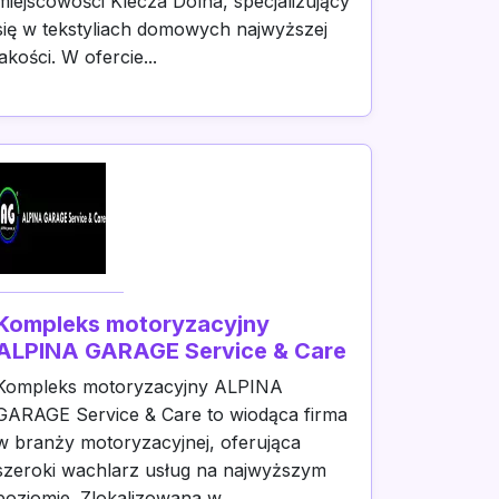
miejscowości Klecza Dolna, specjalizujący
się w tekstyliach domowych najwyższej
jakości. W ofercie...
Kompleks motoryzacyjny
ALPINA GARAGE Service & Care
Kompleks motoryzacyjny ALPINA
GARAGE Service & Care to wiodąca firma
w branży motoryzacyjnej, oferująca
szeroki wachlarz usług na najwyższym
poziomie. Zlokalizowana w...