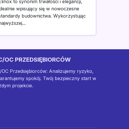
Elinox to synonim trwałości i elegancji,
idealnie wpisujący się w nowoczesne
standardy budownictwa. Wykorzystując
najwyższej...
C/OC PRZEDSIĘBIORCÓW
/OC Przedsiębiorców: Analizujemy ryzyko,
arantujemy spokój. Twój bezpieczny start w
żdym projekcie.