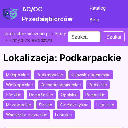
Katalog
AC/OC
Przedsiębiorców
Blog
ac-oc-ubezpieczenia.pl
Firmy
Szukaj
Firmy z województwa
Lokalizacja: Podkarpackie
Małopolskie
Podkarpackie
Kujawsko-pomorskie
Wielkopolskie
Zachodniopomorskie
Podlaskie
Łódzkie
Dolnośląskie
Opolskie
Pomorskie
Mazowieckie
Śląskie
Świętokrzyskie
Lubelskie
Warmińsko-mazurskie
Lubuskie