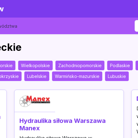
w
ewództwa
eckie
orskie
Wielkopolskie
Zachodniopomorskie
Podlaskie
okrzyskie
Lubelskie
Warmińsko-mazurskie
Lubuskie
m
Hydraulika siłowa Warszawa
Manex