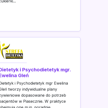
cukierki...
Dietetyk i Psychodietetyk mgr.
Ewelina Gleń
Dietetyk i Psychodietetyk mgr Ewelina
Gleń tworzy indywidualne plany
żywieniowe dopasowane do potrzeb
pacjentów w Piasecznie. W praktyce
obejmują one m.in. poradnię...