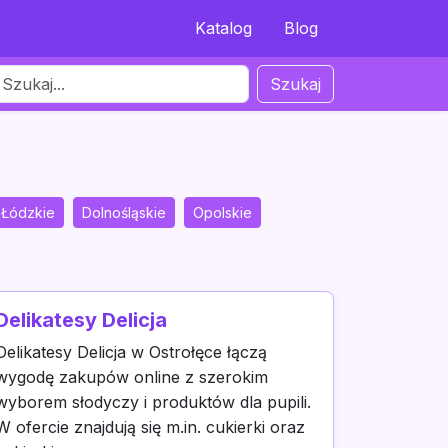
Katalog
Blog
Szukaj
Łódzkie
Dolnośląskie
Opolskie
Delikatesy Delicja
Delikatesy Delicja w Ostrołęce łączą
wygodę zakupów online z szerokim
wyborem słodyczy i produktów dla pupili.
W ofercie znajdują się m.in. cukierki oraz