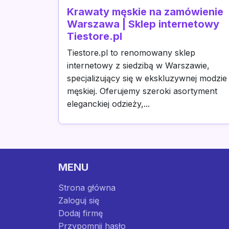
Krawaty męskie na zamówienie
Warszawa | Sklep internetowy
Tiestore.pl
Tiestore.pl to renomowany sklep
internetowy z siedzibą w Warszawie,
specjalizujący się w ekskluzywnej modzie
męskiej. Oferujemy szeroki asortyment
eleganckiej odzieży,...
MENU
Strona główna
Zaloguj się
Dodaj firmę
Przypomnij hasło