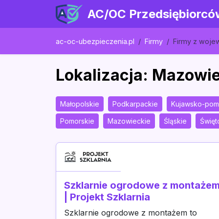
AC/OC Przedsiębiorcó
ac-oc-ubezpieczenia.pl
Firmy
Firmy z woj
Lokalizacja: Mazowi
Małopolskie
Podkarpackie
Kujawsko-pom
Pomorskie
Mazowieckie
Śląskie
Święt
Szklarnie ogrodowe z montaże
| Projekt Szklarnia
Szklarnie ogrodowe z montażem to