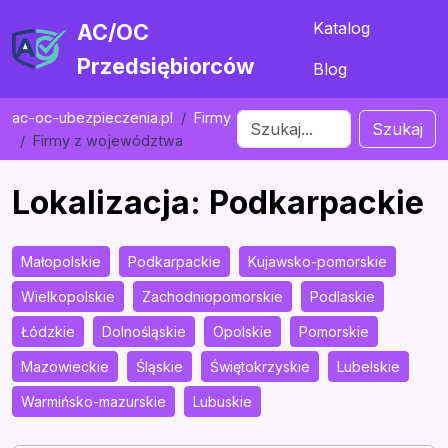
Katalog
AC/OC
Przedsiębiorców
Blog
ac-oc-ubezpieczenia.pl
Firmy
Szukaj
Firmy z województwa
Lokalizacja: Podkarpackie
Małopolskie
Podkarpackie
Kujawsko-pomorskie
Wielkopolskie
Zachodniopomorskie
Podlaskie
Łódzkie
Dolnośląskie
Opolskie
Pomorskie
Mazowieckie
Śląskie
Świętokrzyskie
Lubelskie
Warmińsko-mazurskie
Lubuskie