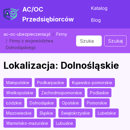
Katalog
AC/OC
Przedsiębiorców
Blog
ac-oc-ubezpieczenia.pl
Firmy
Szukaj
Firmy z województwa
Dolnośląskiego
Lokalizacja: Dolnośląskie
Małopolskie
Podkarpackie
Kujawsko-pomorskie
Wielkopolskie
Zachodniopomorskie
Podlaskie
Łódzkie
Dolnośląskie
Opolskie
Pomorskie
Mazowieckie
Śląskie
Świętokrzyskie
Lubelskie
Warmińsko-mazurskie
Lubuskie