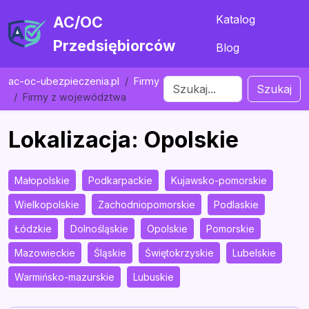
Katalog
AC/OC
Przedsiębiorców
Blog
ac-oc-ubezpieczenia.pl
Firmy
Szukaj
Firmy z województwa
Lokalizacja: Opolskie
Małopolskie
Podkarpackie
Kujawsko-pomorskie
Wielkopolskie
Zachodniopomorskie
Podlaskie
Łódzkie
Dolnośląskie
Opolskie
Pomorskie
Mazowieckie
Śląskie
Świętokrzyskie
Lubelskie
Warmińsko-mazurskie
Lubuskie