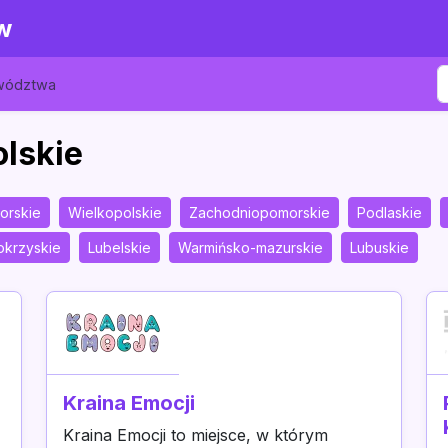
w
ewództwa
olskie
orskie
Wielkopolskie
Zachodniopomorskie
Podlaskie
okrzyskie
Lubelskie
Warmińsko-mazurskie
Lubuskie
Kraina Emocji
Kraina Emocji to miejsce, w którym