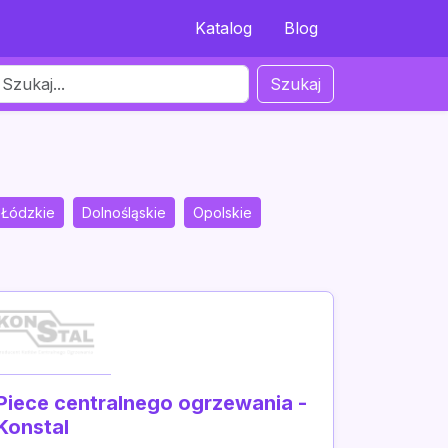
Katalog
Blog
Szukaj
Łódzkie
Dolnośląskie
Opolskie
Piece centralnego ogrzewania -
Konstal