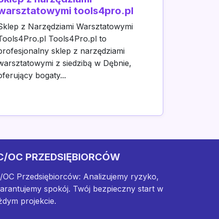
warsztatowymi tools4pro.pl
Sklep z Narzędziami Warsztatowymi
Tools4Pro.pl Tools4Pro.pl to
profesjonalny sklep z narzędziami
warsztatowymi z siedzibą w Dębnie,
oferujący bogaty...
C/OC PRZEDSIĘBIORCÓW
/OC Przedsiębiorców: Analizujemy ryzyko,
arantujemy spokój. Twój bezpieczny start w
żdym projekcie.