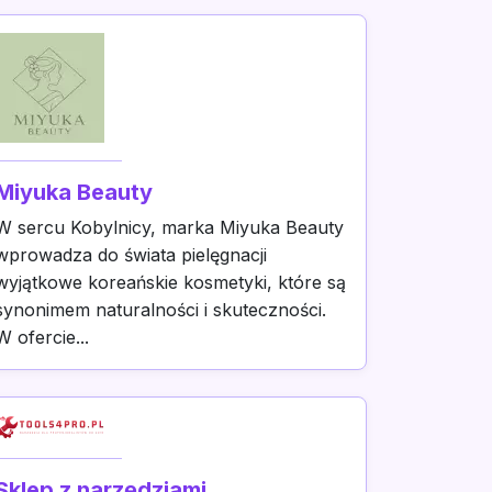
Miyuka Beauty
W sercu Kobylnicy, marka Miyuka Beauty
wprowadza do świata pielęgnacji
wyjątkowe koreańskie kosmetyki, które są
synonimem naturalności i skuteczności.
W ofercie...
Sklep z narzędziami