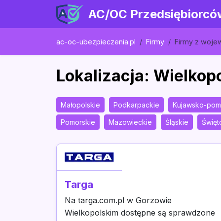
AC/OC Przedsiębiorcó
ac-oc-ubezpieczenia.pl
Firmy
Firmy z woj
Lokalizacja: Wielkop
Małopolskie
Podkarpackie
Kujawsko-pom
Pomorskie
Mazowieckie
Śląskie
Święt
Targa
Na targa.com.pl w Gorzowie
Wielkopolskim dostępne są sprawdzone