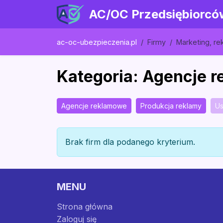
AC/OC Przedsiębiorcó
ac-oc-ubezpieczenia.pl
Firmy
Marketing, re
Kategoria: Agencje 
Agencje reklamowe
Produkcja reklamy
Us
Brak firm dla podanego kryterium.
MENU
Strona główna
Zaloguj się