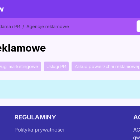
w
klama i PR
Agencje reklamowe
reklamowe
ługi marketingowe
Usługi PR
Zakup powierzchni reklamowej
REGULAMINY
A
Polityka prywatności
AC
gw